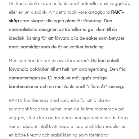
Du kan enkelt skapa en funktionell bokhylla, unik väggskåp
eller en unik skänk. Allt detta tack vare avtagbara
RAKT-
skåp
som skapar din egen plats för förvaring. Den
minimalistiska designen av trähyllorna gör dem till en
idealisk lösning för att förvara alla de saker som betyder
mest, samtidigt som de är en vacker inredning.
Men vad händer om din syn förändras?
Du kan enkelt
förvandla bokhyllan till ett helt nytt arrangemang. Den fria
demonteringen av 11 moduler möjliggör otaliga
kombinationer och en multifunktionell "i flera år" lösning.
RAKTS kombineras med varandra för att bilda en
sammanhängande helhet, men de är inte monterade på
väggen, så du kan ändra deras konfiguration när du bara
har ett sådant infall;). Att koppla ihop enskilda moduler är
en både kreativ och stabil lösning som förhindrar