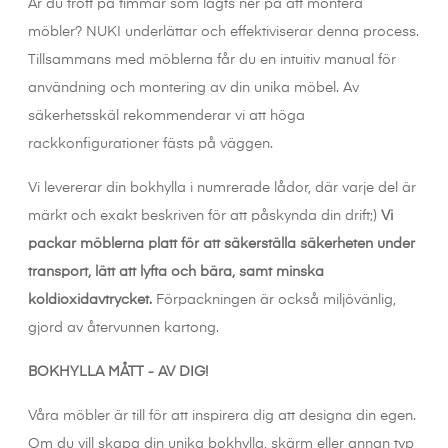
Är du trött på timmar som lagts ner på att montera
möbler? NUKI underlättar och effektiviserar denna process.
Tillsammans med möblerna får du en intuitiv manual för
användning och montering av din unika möbel. Av
säkerhetsskäl rekommenderar vi att höga
rackkonfigurationer fästs på väggen.
Vi levererar din bokhylla i numrerade lådor, där varje del är
märkt och exakt beskriven för att påskynda din drift;)
Vi
packar möblerna platt för att säkerställa säkerheten under
transport, lätt att lyfta och bära, samt minska
koldioxidavtrycket.
Förpackningen är också miljövänlig,
gjord av återvunnen kartong.
BOKHYLLA MÅTT - AV DIG!
Våra möbler är till för att inspirera dig att designa din egen.
Om du vill skapa din unika bokhylla, skärm eller annan typ