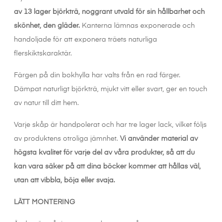
av 13 lager björkträ, noggrant utvald för sin hållbarhet och
skönhet, den gläder.
Kanterna lämnas exponerade och
handoljade för att exponera träets naturliga
flerskiktskaraktär.
Färgen på din bokhylla har valts från en rad färger.
Dämpat naturligt björkträ, mjukt vitt eller svart, ger en touch
av natur till ditt hem.
Varje skåp är handpolerat och har tre lager lack, vilket följs
av produktens otroliga jämnhet.
Vi använder material av
högsta kvalitet för varje del av våra produkter, så att du
kan vara säker på att dina böcker kommer att hållas väl,
utan att vibbla, böja eller svaja.
LÄTT MONTERING