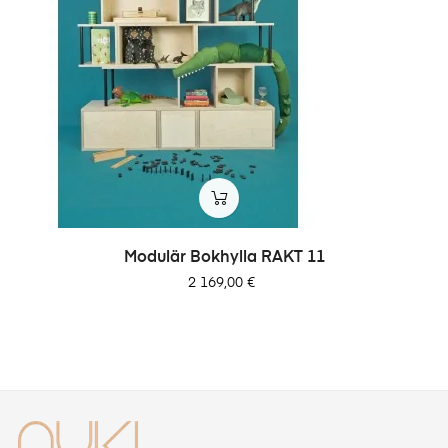
Modulär Bokhylla RAKT 11
Pris
2 169,00 €