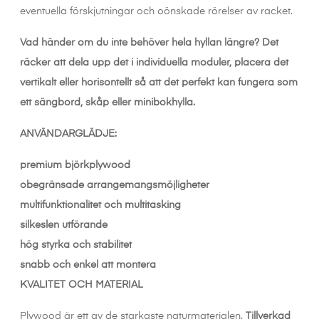
eventuella förskjutningar och oönskade rörelser av racket.
Vad händer om du inte behöver hela hyllan längre? Det
räcker att dela upp det i individuella moduler, placera det
vertikalt eller horisontellt så att det perfekt kan fungera som
ett sängbord, skåp eller minibokhylla.
ANVÄNDARGLÄDJE:
premium björkplywood
obegränsade arrangemangsmöjligheter
multifunktionalitet och multitasking
silkeslen utförande
hög styrka och stabilitet
snabb och enkel att montera
KVALITET OCH MATERIAL
Plywood är ett av de starkaste naturmaterialen.
Tillverkad