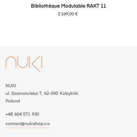
Bibliothèque Modulable RAKT 11
Prix
2 169,00 €
NUKI
ul. Szamotulska 7, 62-090 Kobylniki
Poland
+48 604 571 930
contact@nukishop.co