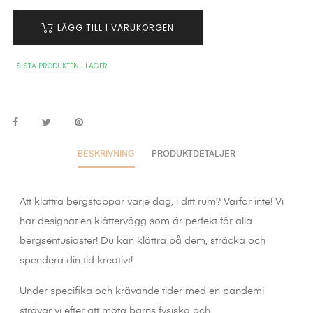
LÄGG TILL I VARUKORGEN
SISTA PRODUKTEN I LAGER
BESKRIVNING
PRODUKTDETALJER
Att klättra bergstoppar varje dag, i ditt rum? Varför inte! Vi
har designat en klättervägg som är perfekt för alla
bergsentusiaster! Du kan klättra på dem, sträcka och
spendera din tid kreativt!
Under specifika och krävande tider med en pandemi
strävar vi efter att möta barns fysiska och