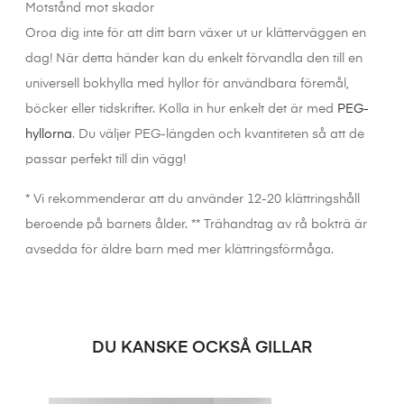
Motstånd mot skador
Oroa dig inte för att ditt barn växer ut ur klätterväggen en
dag! När detta händer kan du enkelt förvandla den till en
universell bokhylla med hyllor för användbara föremål,
böcker eller tidskrifter. Kolla in hur enkelt det är med
PEG-
hyllorna
. Du väljer PEG-längden och kvantiteten så att de
passar perfekt till din vägg!
* Vi rekommenderar att du använder 12-20 klättringshåll
beroende på barnets ålder. ** Trähandtag av rå bokträ är
avsedda för äldre barn med mer klättringsförmåga.
DU KANSKE OCKSÅ GILLAR