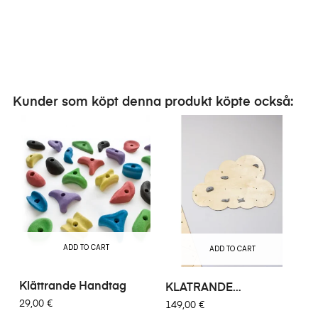
Kunder som köpt denna produkt köpte också:
ADD TO CART
ADD TO CART
Klättrande Handtag
KLATRANDE
VÄGGMOLN
29,00 €
149,00 €