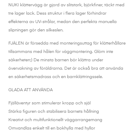
NUKI klättervägg är gjord av slitstark, björkfiner, täckt med
tre lager lack. Dess struktur i flera lager förhindrar
effekterna av UV-strålar, medan den perfekta manuella
slipningen gör den silkeslen.
FJÄLEN är försedda med monteringsuttag för klätterhållare
tillsammans med hålen för väggmontering. Glöm inte
säkerheten;) De minsta barnen bör klättra under
övervakning av föräldrarna. Det är också bra att använda
en säkerhetsmadrass och en barnklättringssele.
GLADA ATT ANVÄNDA
Fjälläventyr som stimulerar kropp och själ
Stärka figuren och stabilisera barnets hållning
Kreativt och multifunktionellt väggarrangemang
Omvandlas enkelt till en bokhylla med hyllor