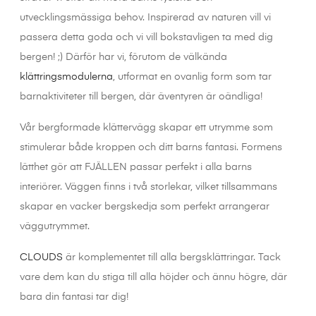
utvecklingsmässiga behov. Inspirerad av naturen vill vi
passera detta goda och vi vill bokstavligen ta med dig
bergen! ;) Därför har vi, förutom de välkända
klättringsmodulerna
, utformat en ovanlig form som tar
barnaktiviteter till bergen, där äventyren är oändliga!
Vår bergformade klättervägg skapar ett utrymme som
stimulerar både kroppen och ditt barns fantasi. Formens
lätthet gör att FJÄLLEN passar perfekt i alla barns
interiörer. Väggen finns i två storlekar, vilket tillsammans
skapar en vacker bergskedja som perfekt arrangerar
väggutrymmet.
CLOUDS
är komplementet till alla bergsklättringar. Tack
vare dem kan du stiga till alla höjder och ännu högre, där
bara din fantasi tar dig!