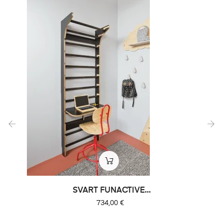
‹
›
SVART FUNACTIVE...
Pris
734,00 €