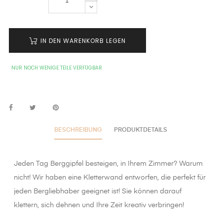
IN DEN WARENKORB LEGEN
NUR NOCH WENIGE TEILE VERFÜGBAR
BESCHREIBUNG
PRODUKTDETAILS
Jeden Tag Berggipfel besteigen, in Ihrem Zimmer? Warum
nicht! Wir haben eine Kletterwand entworfen, die perfekt für
jeden Bergliebhaber geeignet ist! Sie können darauf
klettern, sich dehnen und Ihre Zeit kreativ verbringen!