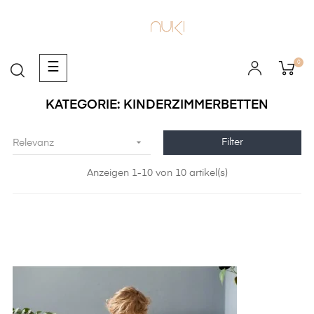
0
Umschalten
☰
der
Navigation
KATEGORIE: KINDERZIMMERBETTEN

Filter
Relevanz
Anzeigen 1-10 von 10 artikel(s)