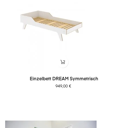
Einzelbett DREAM Symmetrisch
Preis
949,00 €