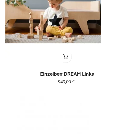
Einzelbett DREAM Links
Preis
949,00 €