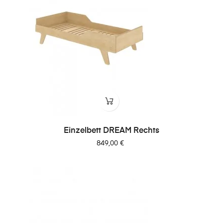
Einzelbett DREAM Rechts
Preis
849,00 €