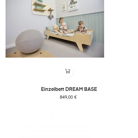
Einzelbett DREAM BASE
Preis
849,00 €