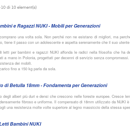
10 di 10 element(s)
ambini e Ragazzi NUKI - Mobili per Generazioni
 comprano una volta sola. Non perché non ne esistano di migliori, ma perché n
o, tiene il passo con un adolescente e aspetta serenamente che il suo utente
i letti per bambini e ragazzi NUKI affonda le radici nella filosofia che ha def
zzati a mano in Polonia, progettati per decenni di servizio senza compromessi
esistenza dei mobili.
carico fino a 150 kg parla da sola.
 di Betulla 18mm - Fondamenta per Generazioni
o degli alberi più duri e densi che crescono nelle foreste europee. Cresce le
 densamente fibroso e uniforme. Il compensato di 18mm utilizzato da NUKI è com
ogli una resistenza molte volte superiore al legno massiccio della stessa spe
i Letti Bambini NUKI