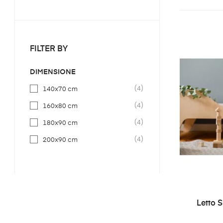
FILTER BY
DIMENSIONE
(4)
140x70 cm
(4)
160x80 cm
(4)
180x90 cm
(4)
200x90 cm
Letto 