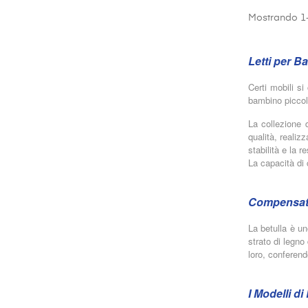
Mostrando 1-
Letti per B
Certi mobili si
bambino piccol
La collezione d
qualità, reali
stabilità e la r
La capacità di 
Compensato
La betulla è un
strato di legno
loro, conferend
I Modelli d