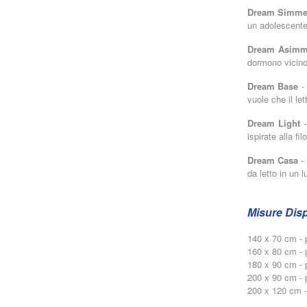
Dream Simme
un adolescente
Dream Asimmet
dormono vicino 
Dream Base
- 
vuole che il le
Dream Light
–
ispirate alla f
Dream Casa
- 
da letto in un l
Misure Disp
140 x 70 cm - p
160 x 80 cm - p
180 x 90 cm - p
200 x 90 cm - p
200 x 120 cm - 