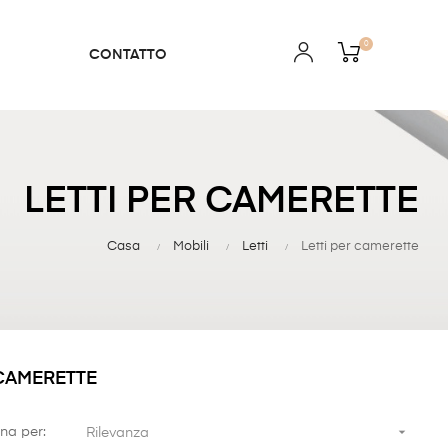
0
CONTATTO
LETTI PER CAMERETTE
Casa
Mobili
Letti
Letti per camerette
 CAMERETTE

na per:
Rilevanza