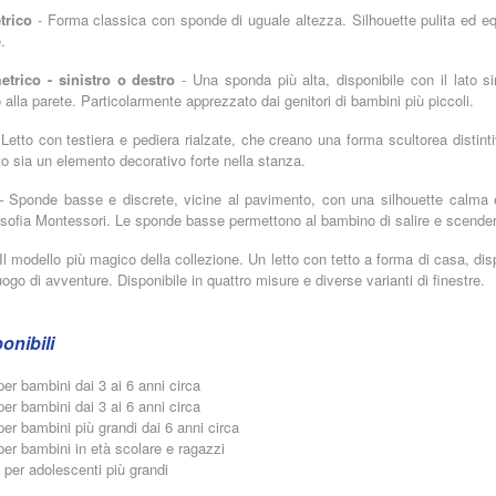
trico
- Forma classica con sponde di uguale altezza. Silhouette pulita ed equ
.
rico - sinistro o destro
- Una sponda più alta, disponibile con il lato si
alla parete. Particolarmente apprezzato dai genitori di bambini più piccoli.
Letto con testiera e pediera rialzate, che creano una forma scultorea distin
tto sia un elemento decorativo forte nella stanza.
 Sponde basse e discrete, vicine al pavimento, con una silhouette calma e 
ilosofia Montessori. Le sponde basse permettono al bambino di salire e scende
Il modello più magico della collezione. Un letto con tetto a forma di casa, dis
uogo di avventure. Disponibile in quattro misure e diverse varianti di finestre.
onibili
er bambini dai 3 ai 6 anni circa
er bambini dai 3 ai 6 anni circa
er bambini più grandi dai 6 anni circa
er bambini in età scolare e ragazzi
per adolescenti più grandi