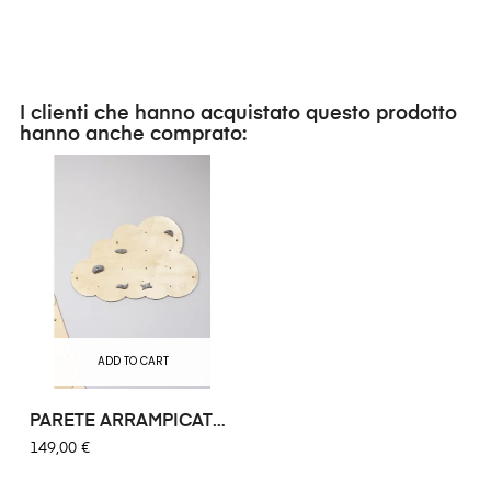
I clienti che hanno acquistato questo prodotto
hanno anche comprato:
ADD TO CART
PARETE ARRAMPICATA
NUVOLA
149,00 €