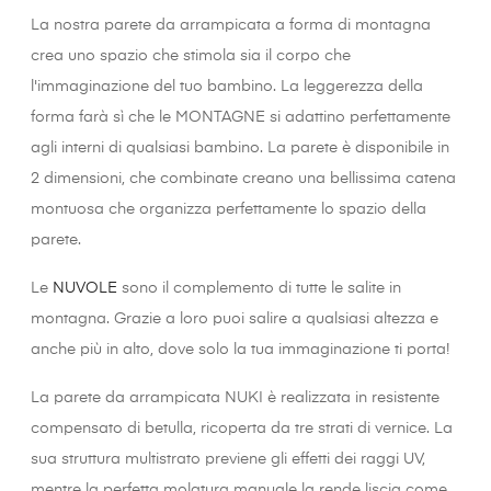
La nostra parete da arrampicata a forma di montagna
crea uno spazio che stimola sia il corpo che
l'immaginazione del tuo bambino. La leggerezza della
forma farà sì che le MONTAGNE si adattino perfettamente
agli interni di qualsiasi bambino. La parete è disponibile in
2 dimensioni, che combinate creano una bellissima catena
montuosa che organizza perfettamente lo spazio della
parete.
Le
NUVOLE
sono il complemento di tutte le salite in
montagna. Grazie a loro puoi salire a qualsiasi altezza e
anche più in alto, dove solo la tua immaginazione ti porta!
La parete da arrampicata NUKI è realizzata in resistente
compensato di betulla, ricoperta da tre strati di vernice. La
sua struttura multistrato previene gli effetti dei raggi UV,
mentre la perfetta molatura manuale la rende liscia come