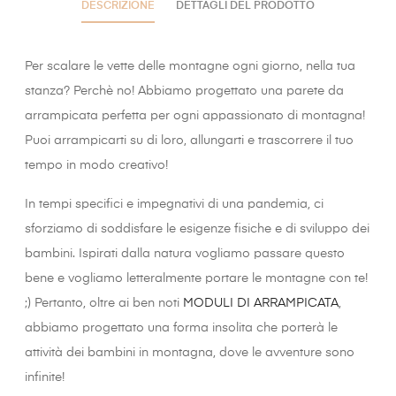
DESCRIZIONE
DETTAGLI DEL PRODOTTO
Per scalare le vette delle montagne ogni giorno, nella tua
stanza? Perchè no! Abbiamo progettato una parete da
arrampicata perfetta per ogni appassionato di montagna!
Puoi arrampicarti su di loro, allungarti e trascorrere il tuo
tempo in modo creativo!
In tempi specifici e impegnativi di una pandemia, ci
sforziamo di soddisfare le esigenze fisiche e di sviluppo dei
bambini. Ispirati dalla natura vogliamo passare questo
bene e vogliamo letteralmente portare le montagne con te!
;) Pertanto, oltre ai ben noti
MODULI DI ARRAMPICATA
,
abbiamo progettato una forma insolita che porterà le
attività dei bambini in montagna, dove le avventure sono
infinite!