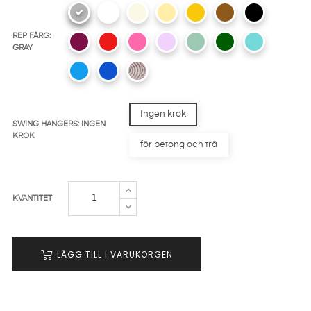
REP FÄRG:
GRAY
Ingen krok
SWING HANGERS: INGEN
KROK
för betong och trä
KVANTITET
LÄGG TILL I VARUKORGEN