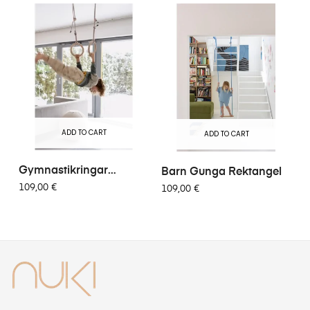
ADD TO CART
ADD TO CART
Gymnastikringar
Barn Gunga Rektangel
FUNACTIVE
109,00 €
109,00 €