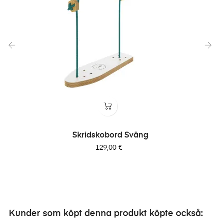
‹
›
Skridskobord Sväng
Pris
129,00 €
Kunder som köpt denna produkt köpte också: