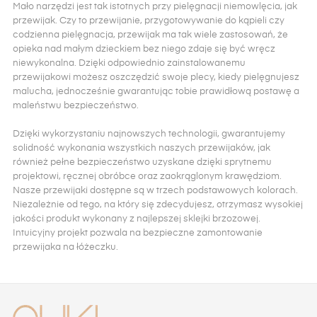
Mało narzędzi jest tak istotnych przy pielęgnacji niemowlęcia, jak
przewijak. Czy to przewijanie, przygotowywanie do kąpieli czy
codzienna pielęgnacja, przewijak ma tak wiele zastosowań, że
opieka nad małym dzieckiem bez niego zdaje się być wręcz
niewykonalna. Dzięki odpowiednio zainstalowanemu
przewijakowi możesz oszczędzić swoje plecy, kiedy pielęgnujesz
malucha, jednocześnie gwarantując tobie prawidłową postawę a
maleństwu bezpieczeństwo.
Dzięki wykorzystaniu najnowszych technologii, gwarantujemy
solidność wykonania wszystkich naszych przewijaków, jak
również pełne bezpieczeństwo uzyskane dzięki sprytnemu
projektowi, ręcznej obróbce oraz zaokrąglonym krawędziom.
Nasze przewijaki dostępne są w trzech podstawowych kolorach.
Niezależnie od tego, na który się zdecydujesz, otrzymasz wysokiej
jakości produkt wykonany z najlepszej sklejki brzozowej.
Intuicyjny projekt pozwala na bezpieczne zamontowanie
przewijaka na łóżeczku.