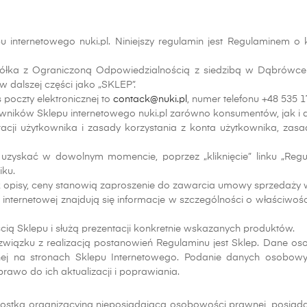
epu internetowego nuki.pl. Niniejszy regulamin jest Regulaminem
 Spółka z Ograniczoną Odpowiedzialnością z siedzibą w Dąbrówce
alszej części jako „SKLEP”.
 poczty elektronicznej to
contack@nuki.pl
, numer telefonu +48 535 1
owników Sklepu internetowego nuki.pl zarówno konsumentów, jak i 
racji użytkownika i zasady korzystania z konta użytkownika, za
zyskać w dowolnym momencie, poprzez „kliknięcie” linku „Regul
iku.
k opisy, ceny stanowią zaproszenie do zawarcia umowy sprzedaży w 
nternetowej znajdują się informacje w szczególności o właściwości
ią Sklepu i służą prezentacji konkretnie wskazanych produktów.
iązku z realizacją postanowień Regulaminu jest Sklep. Dane oso
ej na stronach Sklepu Internetowego. Podanie danych osobow
awo do ich aktualizacji i poprawiania.
nostka organizacyjna nieposiadająca osobowości prawnej, posiad