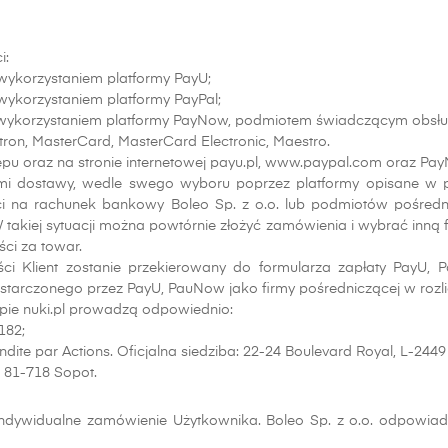
i:
z wykorzystaniem platformy PayU;
 wykorzystaniem platformy PayPal;
 z wykorzystaniem platformy PayNow, podmiotem świadczącym obsługę
ctron, MasterCard, MasterCard Electronic, Maestro.
epu oraz na stronie internetowej payu.pl, www.paypal.com oraz Pa
mi dostawy, wedle swego wyboru poprzez platformy opisane w 
ści na rachunek bankowy Boleo Sp. z o.o. lub podmiotów pośredni
takiej sytuacji można powtórnie złożyć zamówienia i wybrać inną 
ści za towar.
 Klient zostanie przekierowany do formularza zapłaty PayU, 
 dostarczonego przez PayU, PauNow jako firmy pośredniczącej w roz
lepie nuki.pl prowadzą odpowiednio:
182;
mmandite par Actions. Oficjalna siedziba: 22-24 Boulevard Royal, L
, 81-718 Sopot.
ndywidualne zamówienie Użytkownika. Boleo Sp. z o.o. odpowi