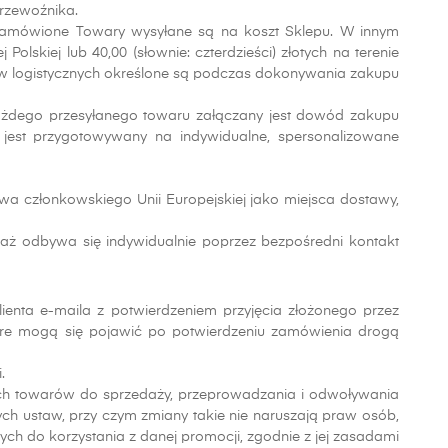
rzewoźnika.
ch, zamówione Towary wysyłane są na koszt Sklepu. W innym
olskiej lub 40,00 (słownie: czterdzieści) złotych na terenie
tów logistycznych określone są podczas dokonywania zakupu
ażdego przesyłanego towaru załączany jest dowód zakupu
e jest przygotowywany na indywidualne, spersonalizowane
stwa członkowskiego Unii Europejskiej jako miejsca dostawy,
aż odbywa się indywidualnie poprzez bezpośredni kontakt
enta e-maila z potwierdzeniem przyjęcia złożonego przez
óre mogą się pojawić po potwierdzeniu zamówienia drogą
.
ych towarów do sprzedaży, przeprowadzania i odwoływania
h ustaw, przy czym zmiany takie nie naruszają praw osób,
 do korzystania z danej promocji, zgodnie z jej zasadami