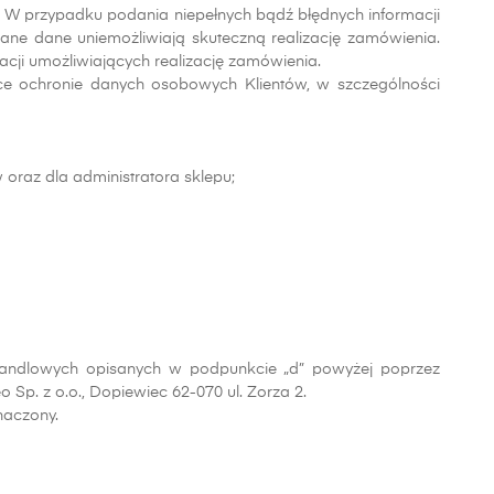
 W przypadku podania niepełnych bądź błędnych informacji
ane dane uniemożliwiają skuteczną realizację zamówienia.
cji umożliwiających realizację zamówienia.
ące ochronie danych osobowych Klientów, w szczególności
oraz dla administratora sklepu;
andlowych opisanych w podpunkcie „d” powyżej poprzez
eo Sp. z o.o., Dopiewiec 62-070 ul. Zorza 2.
naczony.