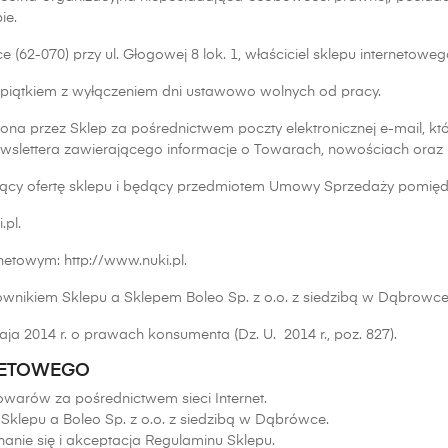
ie.
 (62-070) przy ul. Głogowej 8 lok. 1, właściciel sklepu internetowego
 piątkiem z wyłączeniem dni ustawowo wolnych od pracy.
zona przez Sklep za pośrednictwem poczty elektronicznej e-mail, k
ewslettera zawierającego informacje o Towarach, nowościach oraz
iący ofertę sklepu i będący przedmiotem Umowy Sprzedaży pomię
.pl.
etowym: http://www.nuki.pl.
nikiem Sklepu a Sklepem Boleo Sp. z o.o. z siedzibą w Dąbrowce
ja 2014 r. o prawach konsumenta (Dz. U. 2014 r., poz. 827).
RNETOWEGO
owarów za pośrednictwem sieci Internet.
klepu a Boleo Sp. z o.o. z siedzibą w Dąbrówce.
anie się i akceptacja Regulaminu Sklepu.