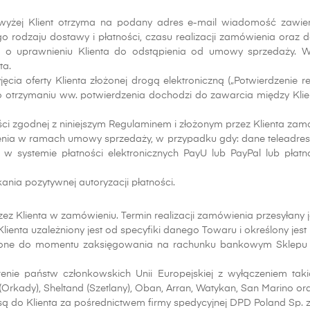
żej Klient otrzyma na podany adres e-mail wiadomość zawiera
odzaju dostawy i płatności, czasu realizacji zamówienia oraz da
 o uprawnieniu Klienta do odstąpienia od umowy sprzedaży. 
ta.
cia oferty Klienta złożonej drogą elektroniczną („Potwierdzenie re
 Po otrzymaniu ww. potwierdzenia dochodzi do zawarcia między Kl
ści zgodnej z niniejszym Regulaminem i złożonym przez Klienta za
nia w ramach umowy sprzedaży, w przypadku gdy: dane teleadresow
 w systemie płatności elektronicznych PayU lub PayPal lub płat
ania pozytywnej autoryzacji płatności.
z Klienta w zamówieniu. Termin realizacji zamówienia przesyłany
ta uzależniony jest od specyfiki danego Towaru i określony jest
nione do momentu zaksięgowania na rachunku bankowym Sklepu k
ie państw członkowskich Unii Europejskiej z wyłączeniem takich
rkady), Sheltand (Szetlany), Oban, Arran, Watykan, San Marino oraz
są do Klienta za pośrednictwem firmy spedycyjnej DPD Poland Sp. z 