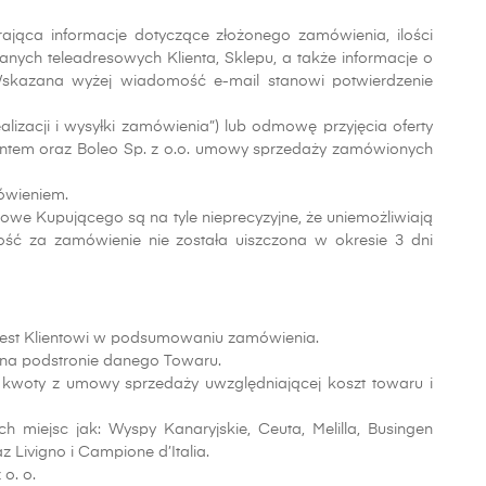
jąca informacje dotyczące złożonego zamówienia, ilości
nych teleadresowych Klienta, Sklepu, a także informacje o
Wskazana wyżej wiadomość e-mail stanowi potwierdzenie
alizacji i wysyłki zamówienia”) lub odmowę przyjęcia oferty
ientem oraz Boleo Sp. z o.o. umowy sprzedaży zamówionych
mówieniem.
e Kupującego są na tyle nieprecyzyjne, że uniemożliwiają
ność za zamówienie nie została uiszczona w okresie 3 dni
 jest Klientowi w podsumowaniu zamówienia.
 na podstronie danego Towaru.
woty z umowy sprzedaży uwzględniającej koszt towaru i
 miejsc jak: Wyspy Kanaryjskie, Ceuta, Melilla, Busingen
 Livigno i Campione d’Italia.
o. o.