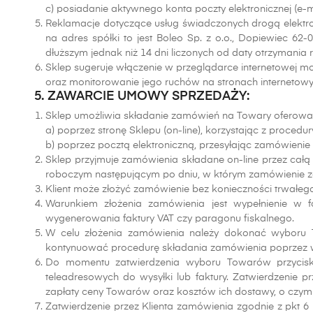
c) posiadanie aktywnego konta poczty elektronicznej (e-ma
Reklamacje dotyczące usług świadczonych drogą elektro
na adres spółki to jest Boleo Sp. z o.o., Dopiewiec 62-
dłuższym jednak niż 14 dni liczonych od daty otrzymania r
Sklep sugeruje włączenie w przeglądarce internetowej moż
oraz monitorowanie jego ruchów na stronach internetowy
5. ZAWARCIE UMOWY SPRZEDAŻY:
Sklep umożliwia składanie zamówień na Towary oferowan
a) poprzez stronę Sklepu (on-line), korzystając z proced
b) poprzez pocztą elektroniczną, przesyłając zamówien
Sklep przyjmuje zamówienia składane on-line przez cał
roboczym następującym po dniu, w którym zamówienie zo
Klient może złożyć zamówienie bez konieczności trwałego 
Warunkiem złożenia zamówienia jest wypełnienie w 
wygenerowania faktury VAT czy paragonu fiskalnego.
W celu złożenia zamówienia należy dokonać wyboru Tow
kontynuować procedurę składania zamówienia poprzez wy
Do momentu zatwierdzenia wyboru Towarów przycisk
teleadresowych do wysyłki lub faktury. Zatwierdzenie
zapłaty ceny Towarów oraz kosztów ich dostawy, o czym
Zatwierdzenie przez Klienta zamówienia zgodnie z pkt 6