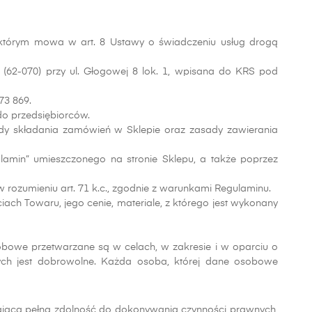
 o którym mowa w art. 8 Ustawy o świadczeniu usług drogą
 (62-070) przy ul. Głogowej 8 lok. 1, wpisana do KRS pod
73 869.
do przedsiębiorców.
sady składania zamówień w Sklepie oraz zasady zawierania
amin” umieszczonego na stronie Sklepu, a także poprzez
rozumieniu art. 71 k.c., zgodnie z warunkami Regulaminu.
ach Towaru, jego cenie, materiale, z którego jest wykonany
bowe przetwarzane są w celach, w zakresie i w oparciu o
ych jest dobrowolne. Każda osoba, której dane osobowe
ająca pełną zdolność do dokonywania czynności prawnych,