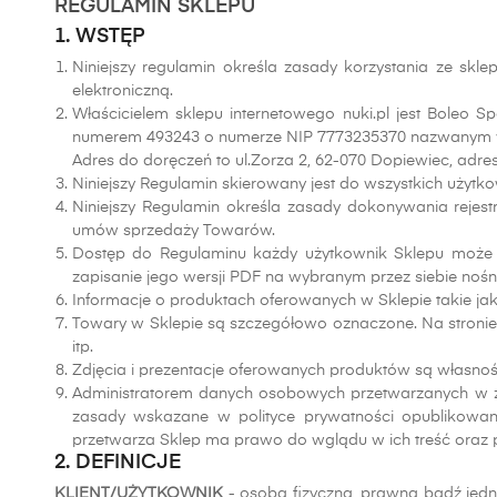
REGULAMIN SKLEPU
1. WSTĘP
Niniejszy regulamin określa zasady korzystania ze skl
elektroniczną.
Właścicielem sklepu internetowego nuki.pl jest Boleo
numerem 493243 o numerze NIP 7773235370 nazwanym w d
Adres do doręczeń to ul.Zorza 2, 62-070 Dopiewiec, adres
Niniejszy Regulamin skierowany jest do wszystkich użytk
Niniejszy Regulamin określa zasady dokonywania rejest
umów sprzedaży Towarów.
Dostęp do Regulaminu każdy użytkownik Sklepu może u
zapisanie jego wersji PDF na wybranym przez siebie nośn
Informacje o produktach oferowanych w Sklepie takie ja
Towary w Sklepie są szczegółowo oznaczone. Na stronie i
itp.
Zdjęcia i prezentacje oferowanych produktów są własnośc
Administratorem danych osobowych przetwarzanych w zw
zasady wskazane w polityce prywatności opublikowan
przetwarza Sklep ma prawo do wglądu w ich treść oraz pr
2. DEFINICJE
KLIENT/UŻYTKOWNIK
- osoba fizyczna, prawna bądź jed