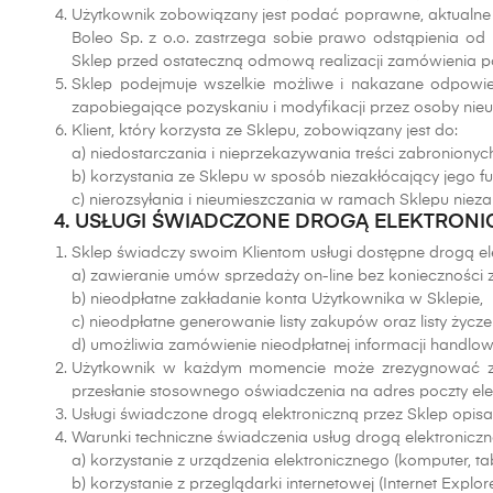
Użytkownik zobowiązany jest podać poprawne, aktualne
Boleo Sp. z o.o. zastrzega sobie prawo odstąpienia o
Sklep przed ostateczną odmową realizacji zamówienia po
Sklep podejmuje wszelkie możliwe i nakazane odpowied
zapobiegające pozyskaniu i modyfikacji przez osoby ni
Klient, który korzysta ze Sklepu, zobowiązany jest do:
a) niedostarczania i nieprzekazywania treści zabronionyc
b) korzystania ze Sklepu w sposób niezakłócający jego f
c) nierozsyłania i nieumieszczania w ramach Sklepu niez
4. USŁUGI ŚWIADCZONE DROGĄ ELEKTRONI
Sklep świadczy swoim Klientom usługi dostępne drogą elek
a) zawieranie umów sprzedaży on-line bez konieczności 
b) nieodpłatne zakładanie konta Użytkownika w Sklepie,
c) nieodpłatne generowanie listy zakupów oraz listy życze
d) umożliwia zamówienie nieodpłatnej informacji handlo
Użytkownik w każdym momencie może zrezygnować z z
przesłanie stosownego oświadczenia na adres poczty ele
Usługi świadczone drogą elektroniczną przez Sklep opis
Warunki techniczne świadczenia usług drogą elektroniczną
a) korzystanie z urządzenia elektronicznego (komputer, ta
b) korzystanie z przeglądarki internetowej (Internet Explorer