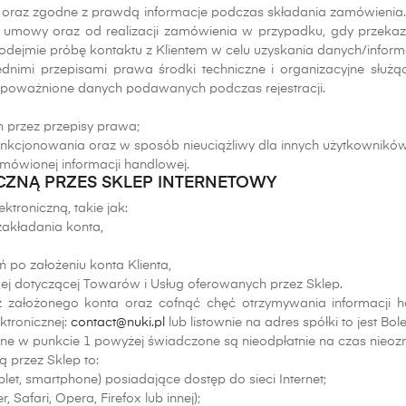
 oraz zgodne z prawdą informacje podczas składania zamówienia.
d umowy oraz od realizacji zamówienia w przypadku, gdy przekaz
dejmie próbę kontaktu z Klientem w celu uzyskania danych/informa
nimi przepisami prawa środki techniczne i organizacyjne służ
eupoważnione danych podawanych podczas rejestracji.
h przez przepisy prawa;
unkcjonowania oraz w sposób nieuciążliwy dla innych użytkowników 
amówionej informacji handlowej.
CZNĄ PRZES SKLEP INTERNETOWY
troniczną, takie jak:
zakładania konta,
ń po założeniu konta Klienta,
wej dotyczącej Towarów i Usług oferowanych przez Sklep.
ałożonego konta oraz cofnąć chęć otrzymywania informacji h
ktronicznej:
contact@nuki.pl
lub listownie na adres spółki to jest Bol
ane w punkcie 1 powyżej świadczone są nieodpłatnie na czas nieoz
 przez Sklep to:
blet, smartphone) posiadające dostęp do sieci Internet;
, Safari, Opera, Firefox lub innej);