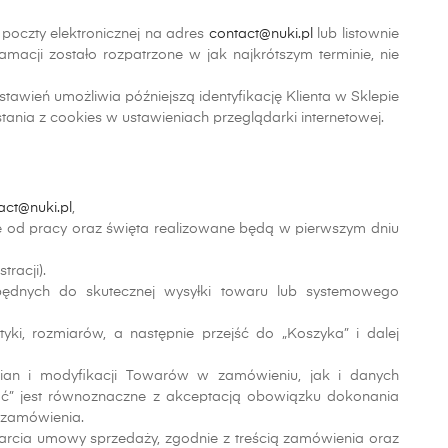
poczty elektronicznej na adres
contact@nuki.pl
lub listownie
lamacji zostało rozpatrzone w jak najkrótszym terminie, nie
tawień umożliwia późniejszą identyfikację Klienta w Sklepie
nia z cookies w ustawieniach przeglądarki internetowej.
act@nuki.pl
,
ne od pracy oraz święta realizowane będą w pierwszym dniu
racji).
będnych do skutecznej wysyłki towaru lub systemowego
ki, rozmiarów, a następnie przejść do „Koszyka” i dalej
an i modyfikacji Towarów w zamówieniu, jak i danych
płać” jest równoznaczne z akceptacją obowiązku dokonania
 zamówienia.
awarcia umowy sprzedaży, zgodnie z treścią zamówienia oraz