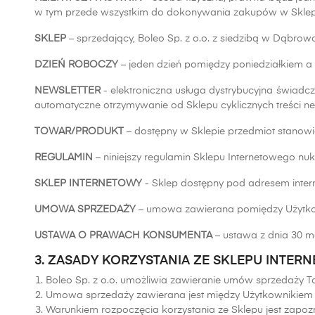
w tym przede wszystkim do dokonywania zakupów w Sklep
SKLEP
– sprzedający, Boleo Sp. z o.o. z siedzibą w Dąbrowce
DZIEŃ ROBOCZY
– jeden dzień pomiędzy poniedziałkiem a
NEWSLETTER
- elektroniczna usługa dystrybucyjna świadc
automatyczne otrzymywanie od Sklepu cyklicznych treści n
TOWAR/PRODUKT
– dostępny w Sklepie przedmiot stanow
REGULAMIN
– niniejszy regulamin Sklepu Internetowego nuki
SKLEP INTERNETOWY
- Sklep dostępny pod adresem intern
UMOWA SPRZEDAŻY
– umowa zawierana pomiędzy Użytkow
USTAWA O PRAWACH KONSUMENTA
– ustawa z dnia 30 ma
3. ZASADY KORZYSTANIA ZE SKLEPU INTE
Boleo Sp. z o.o. umożliwia zawieranie umów sprzedaży T
Umowa sprzedaży zawierana jest między Użytkownikiem S
Warunkiem rozpoczęcia korzystania ze Sklepu jest zapozn