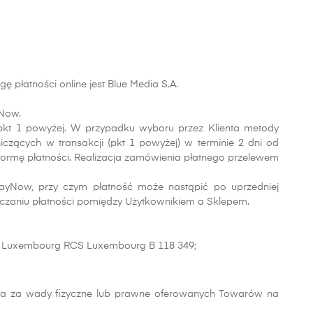
 płatności online jest Blue Media S.A.
yNow.
pkt 1 powyżej. W przypadku wyboru przez Klienta metody
czących w transakcji (pkt 1 powyżej) w terminie 2 dni od
formę płatności. Realizacja zamówienia płatnego przelewem
PayNow, przy czym płatność może nastąpić po uprzedniej
liczaniu płatności pomiędzy Użytkownikiem a Sklepem.
-2449 Luxembourg RCS Luxembourg B 118 349;
ada za wady fizyczne lub prawne oferowanych Towarów na