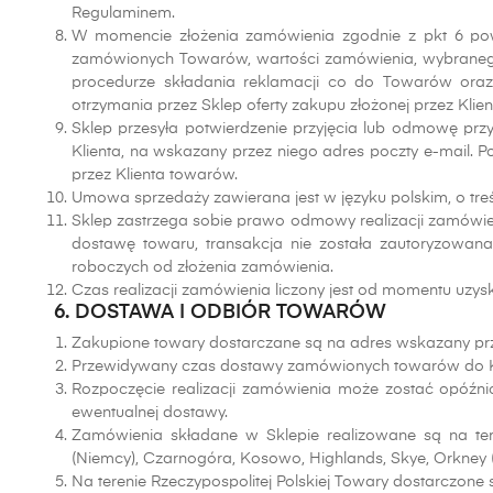
Regulaminem.
W momencie złożenia zamówienia zgodnie z pkt 6 powy
zamówionych Towarów, wartości zamówienia, wybranego r
procedurze składania reklamacji co do Towarów oraz
otrzymania przez Sklep oferty zakupu złożonej przez Klien
Sklep przesyła potwierdzenie przyjęcia lub odmowę przyję
Klienta, na wskazany przez niego adres poczty e-mail.
przez Klienta towarów.
Umowa sprzedaży zawierana jest w języku polskim, o tre
Sklep zastrzega sobie prawo odmowy realizacji zamówie
dostawę towaru, transakcja nie została zautoryzowana
roboczych od złożenia zamówienia.
Czas realizacji zamówienia liczony jest od momentu uzysk
6. DOSTAWA I ODBIÓR TOWARÓW
Zakupione towary dostarczane są na adres wskazany prze
Przewidywany czas dostawy zamówionych towarów do Klien
Rozpoczęcie realizacji zamówienia może zostać opóź
ewentualnej dostawy.
Zamówienia składane w Sklepie realizowane są na teren
(Niemcy), Czarnogóra, Kosowo, Highlands, Skye, Orkney (O
Na terenie Rzeczypospolitej Polskiej Towary dostarczone 