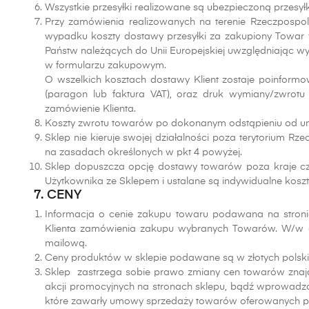
Wszystkie przesyłki realizowane są ubezpieczoną przes
Przy zamówienia realizowanych na terenie Rzeczpospoli
wypadku koszty dostawy przesyłki za zakupiony Towar wyno
Państw należących do Unii Europejskiej uwzględniając w
w formularzu zakupowym.
O wszelkich kosztach dostawy Klient zostaje poinfor
(paragon lub faktura VAT), oraz druk wymiany/zwrotu 
zamówienie Klienta.
Koszty zwrotu towarów po dokonanym odstąpieniu od u
Sklep nie kieruje swojej działalności poza terytorium Rz
na zasadach określonych w pkt 4 powyżej.
Sklep dopuszcza opcję dostawy towarów poza kraje czł
Użytkownika ze Sklepem i ustalane są indywidualne kos
7. CENY
Informacja o cenie zakupu towaru podawana na stronie
Klienta zamówienia zakupu wybranych Towarów. W/w ce
mailową.
Ceny produktów w sklepie podawane są w złotych polskich 
Sklep zastrzega sobie prawo zmiany cen towarów znajd
akcji promocyjnych na stronach sklepu, bądź wprowadza
które zawarły umowy sprzedaży towarów oferowanych prz