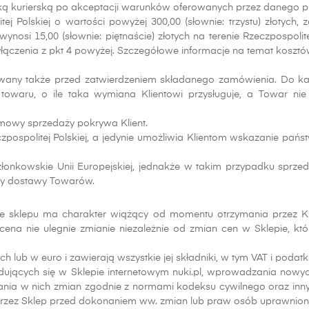
yłką kurierską po akceptacji warunków oferowanych przez danego p
tej Polskiej o wartości powyżej 300,00 (słownie: trzystu) złoty
si 15,00 (słownie: piętnaście) złotych na terenie Rzeczpospolitej P
yłączenia z pkt 4 powyżej. Szczegółowe informacje na temat kosz
mowany także przed zatwierdzeniem składanego zamówienia. Do k
towaru, o ile taka wymiana Klientowi przysługuje, a Towar ni
mowy sprzedaży pokrywa Klient.
eczpospolitej Polskiej, a jedynie umożliwia Klientom wskazanie pań
onkowskie Unii Europejskiej, jednakże w takim przypadku sprzed
zty dostawy Towarów.
 sklepu ma charakter wiążący od momentu otrzymania przez Kli
na nie ulegnie zmianie niezależnie od zmian cen w Sklepie, kt
lub w euro i zawierają wszystkie jej składniki, w tym VAT i podatki
ujących się w Sklepie internetowym nuki.pl, wprowadzania now
nia w nich zmian zgodnie z normami kodeksu cywilnego oraz innyc
ez Sklep przed dokonaniem ww. zmian lub praw osób uprawnionych