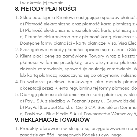
i w okresie jej trwania.
8. METODY PŁATNOŚCI
Sklep udostępnia Klientowi następujące sposoby płatnośc
a) Płatność elektroniczna oraz płatność karta płatniczą 
b) Płatność elektroniczna oraz płatność kartą płatniczą z
c) Płatność elektroniczna oraz płatność kartą płatniczą
Dostępne formy płatności - karty płatnicze: Visa, Visa Ele
Szczegółowe metody płatności opisane są na stronie Skl
Klient płaci cenę za zamówione Towary wraz z koszta
płatności w formie przedpłaty, brak otrzymania płatno
złożenia zamówienia, spowoduje anulację zamówienia. W 
lub kartą płatniczą rozpoczyna się po otrzymaniu należno
Po wyborze przelewu bankowego jako metody płatności
akceptacji przez Klienta regulaminu tej formy płatności
Obsługę płatności elektronicznych i kartą płatniczą w sk
a) PayU S.A. z siedzibą w Poznaniu przy ul. Grunwaldzkiej 
b) PayPal (Europe) S.à r.l. et Cie, S.C.A. Société en Co
c) PayNow - Blue Media S.A. ul. Powstańców Warszawy 6
9. REKLAMACJE TOWARÓW
Produkty oferowane w sklepie są przygotowywane na i
zasadzie art. 556 i następnych Kodeksu cywilnego.