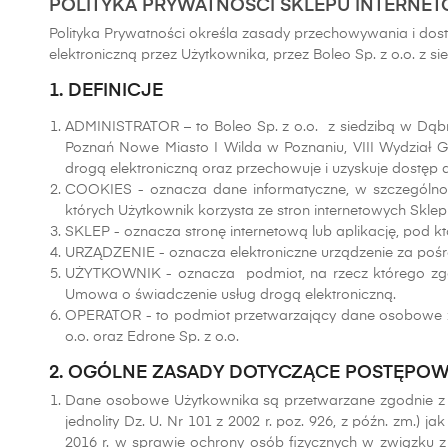
POLITYKA PRYWATNOŚCI SKLEPU INTERNET
Polityka Prywatności określa zasady przechowywania i dos
elektroniczną przez Użytkownika, przez Boleo Sp. z o.o. z s
1. DEFINICJE
ADMINISTRATOR – to Boleo Sp. z o.o. z siedzibą w Dąb
Poznań Nowe Miasto I Wilda w Poznaniu, VIII Wydział
drogą elektroniczną oraz przechowuje i uzyskuje dostęp d
COOKIES - oznacza dane informatyczne, w szczególnośc
których Użytkownik korzysta ze stron internetowych Sklep
SKLEP - oznacza stronę internetową lub aplikację, pod któ
URZĄDZENIE - oznacza elektroniczne urządzenie za pośr
UŻYTKOWNIK - oznacza podmiot, na rzecz którego zgod
Umowa o świadczenie usług drogą elektroniczną.
OPERATOR - to podmiot przetwarzający dane osobowe zgod
o.o. oraz Edrone Sp. z o.o.
2. OGÓLNE ZASADY DOTYCZĄCE POSTĘPOW
Dane osobowe Użytkownika są przetwarzane zgodnie z u
jednolity Dz. U. Nr 101 z 2002 r. poz. 926, z późn. z
2016 r. w sprawie ochrony osób fizycznych w związku