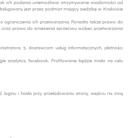
rak ich podania uniemożliwia otrzymywanie wiadomości od
obsługiwany jest przez podmiot mający siedzibę w Krakowie
o ograniczenia ich przetwarzania. Ponadto także prawo do
oraz prawo do wniesienia sprzeciwu wobec przetwarzania
tratora, tj. dostawcom usług informatycznych, płatności
analytics, facebook. Profilowanie będzie miało na celu
ć loginu i hasła przy przeładowaniu strony, wejściu na inną