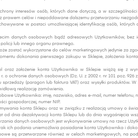
ochrony interesów osób, których dane dotyczą, a w szczególnośc
 z prawem celów i niepoddawane dalszemu przetwarzaniu niezgodn
owywane w postaci umożliwiającej identyfikację osób, których dot
trzecim danych osobowych bądź adresowych Użytkowników, bez 
 policji lub innego organu prawnego.
oże zostać wykorzystane do celów marketingowych jedynie za zgo
mentu dokonania pierwszego zakupu w Sklepie, założenia konta U
pl oraz założenie konta Użytkownika w Sklepie wiążą się z wy
 o ochronie danych osobowych (Dz. U. z 2002 r. nr 101 poz. 926 z p
u sprzedaży (paragon lub faktura VAT) oraz wysyłki produktów. 
idłową realizację zamówienia.
owe Użytkownika: imię, nazwisko, adres e-mail, numer telefonu, 
ności gospodarczej, numer NIP.
mywania konta Sklepu oraz w związku z realizacją umowy o świadc
od dnia dezaktywacji konta Sklepu lub do dnia wygaśnięcia wsz
twarzania danych osobowych jest wykonywanie umowy na rzecz Użyt
ak ich podania uniemożliwia posiadanie konta Użytkownika i dok
bowe są przetwarzane również w celach marketingowych, na podstaw