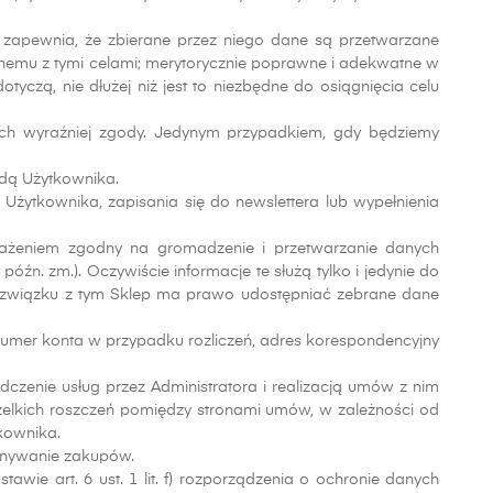
i zapewnia, że zbierane przez niego dane są przetwarzane
emu z tymi celami; merytorycznie poprawne i adekwatne w
yczą, nie dłużej niż jest to niezbędne do osiągnięcia celu
ich wyraźniej zgody. Jedynym przypadkiem, gdy będziemy
dą Użytkownika.
żytkownika, zapisania się do newslettera lub wypełnienia
rażeniem zgodny na gromadzenie i przetwarzanie danych
óźn. zm.). Oczywiście informacje te służą tylko i jedynie do
W związku z tym Sklep ma prawo udostępniać zebrane dane
numer konta w przypadku rozliczeń, adres korespondencyjny
zenie usług przez Administratora i realizacją umów z nim
elkich roszczeń pomiędzy stronami umów, w zależności od
kownika.
onywanie zakupów.
ie art. 6 ust. 1 lit. f) rozporządzenia o ochronie danych