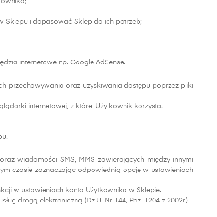
kownika;
ów Sklepu i dopasować Sklep do ich potrzeb;
ędzia internetowe np. Google AdSense.
ch przechowywania oraz uzyskiwania dostępu poprzez pliki
arki internetowej, z której Użytkownik korzysta.
pu.
l oraz wiadomości SMS, MMS zawierających między innymi
jszym czasie zaznaczając odpowiednią opcję w ustawieniach
cji w ustawieniach konta Użytkownika w Sklepie.
ug drogą elektroniczną (Dz.U. Nr 144, Poz. 1204 z 2002r.).