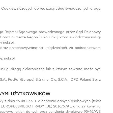
Cookies, służących do realizacji usług świadczonych drogą
owego Rejestru Sądowego prowadzonego przez Sąd Rejonowy
 oraz numerze Regon 302630523, która świadczony usługi
 nuki.pl.
ne oraz przechowywane na urządzeniach, za pośrednictwem
: nuki.pl.
ługi drogą elektroniczną lub z którym zawarta może być
 PayPal (Europe) S.à r.l. et Cie, S.C.A., DPD Poland Sp. z
OWYMI UŻYTKOWNIKÓW
z dnia 29.08.1997 r. o ochronie danych osobowych (tekst
TU EUROPEJSKIEGO I RADY (UE) 2016/679 z dnia 27 kwietnia
epływu takich danych oraz uchylenia dyrektywy 95/46/WE