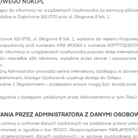
OWEGO NUKI.PL
tępu do informacji na urządzeniach Użytkownika za pomocą plików 
iedzibą w Dąbrówce (62-070) przy ul. Głogowej 8 lok. 1.
rowce (62-070), ul. Głogowa 8 lok. 1, wpisana do rejestru Kraj
 Gospodarczy pod numerem KRS 493243 o numerze NIP7773235370
o informacji w urządzeniach Użytkownika poprzez sklep internetowy
i niewielkie pliki tekstowe, wysyłane przez serwer i zapisywa
u.
rą Administrator prowadzi serwis internetowy, działający w domenie
ednictwem, którego Użytkownik uzyskuje dostęp do Sklepu.
nie z Regulaminem i przepisami prawa mogą być świadczone us
nie z dostępem udzielonym przez Administratora w tym: PayU S.A.,
ANIA PRZEZ ADMINISTRATORA Z DANYMI OSOB
stawą o ochronie danych osobowych na podstawie prawa ustawy 
m.) jak również w zgodzie z tzw. RODO –Rozporządzeniem PARLAMEN
 z przetwarzaniem danych osobowych i w sprawie swobodnego prz