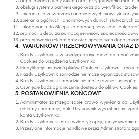
dopasowania oferty Sklepu oraz przygotowania marketi
obsługi systemu partnerskiego oraz do weryfikacji źródeł
zbierania i przetwarzania anonimowych statystyk korzyst
zbierania ogólnych i anonimowych danych statycznych za 
zalogowania do Sklepu za pomocą serwisów społecznościo
promocji Sklepu za pomocą serwisów społecznościowyc
prezentowania reklam oraz ofert specjalnych dopasowan
4. WARUNKÓW PRZECHOWYWANIA ORAZ D
Każdy Użytkownik w każdym czasie może dokonać zmiany
Cookies do urządzenia Użytkownika.
Modyfikację ustawień plików Cookies Użytkownik może do
Każdy Użytkownik samodzielnie może ograniczyć stosow
Każdy Użytkownik samodzielnie może również usunąć plik
Usunięcie bądź ograniczenie dostępu do plików Cookies
5. POSTANOWIENIA KOŃCOWE
Administrator zastrzega sobie prawo wysyłania do Uż
reklamy i promocje, o ile Użytkownik wyraził na nie zg
konta Użytkownika.
Każdy Użytkownik może wyłączyć opcję otrzymywania new
Przesyłane informacje handlowe przez Administratora zgod