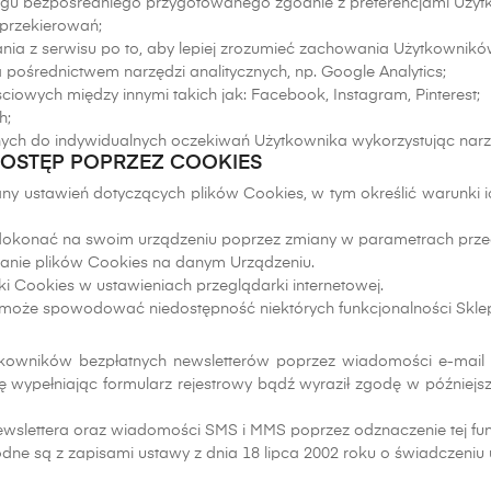
ngu bezpośredniego przygotowanego zgodnie z preferencjami Użyt
 przekierowań;
ania z serwisu po to, aby lepiej zrozumieć zachowania Użytkownik
pośrednictwem narzędzi analitycznych, np. Google Analytics;
wych między innymi takich jak: Facebook, Instagram, Pinterest;
h;
ych do indywidualnych oczekiwań Użytkownika wykorzystując narz
OSTĘP POPRZEZ COOKIES
 ustawień dotyczących plików Cookies, w tym określić warunki i
konać na swoim urządzeniu poprzez zmiany w parametrach przegląd
anie plików Cookies na danym Urządzeniu.
i Cookies w ustawieniach przeglądarki internetowej.
 może spowodować niedostępność niektórych funkcjonalności Skle
ytkowników bezpłatnych newsletterów poprzez wiadomości e-mai
odę wypełniając formularz rejestrowy bądź wyraził zgodę w późnie
slettera oraz wiadomości SMS i MMS poprzez odznaczenie tej funk
ne są z zapisami ustawy z dnia 18 lipca 2002 roku o świadczeniu usł