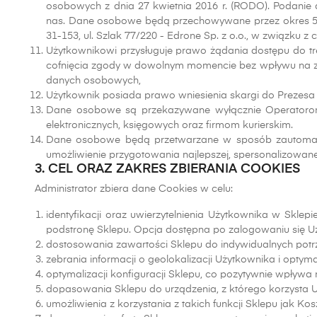
osobowych z dnia 27 kwietnia 2016 r. (RODO). Podanie
nas. Dane osobowe będą przechowywane przez okres 5 la
31-153, ul. Szlak 77/220 - Edrone Sp. z o.o., w związku
Użytkownikowi przysługuje prawo żądania dostępu do tr
cofnięcia zgody w dowolnym momencie bez wpływu na z
danych osobowych,
Użytkownik posiada prawo wniesienia skargi do Preze
Dane osobowe są przekazywane wyłącznie Operatorom w 
elektronicznych, księgowych oraz firmom kurierskim.
Dane osobowe będą przetwarzane w sposób zautomatyzo
umożliwienie przygotowania najlepszej, spersonalizowane
3. CEL ORAZ ZAKRES ZBIERANIA COOKIES
Administrator zbiera dane Cookies w celu:
identyfikacji oraz uwierzytelnienia Użytkownika w Sklep
podstronę Sklepu. Opcja dostępna po zalogowaniu się U
dostosowania zawartości Sklepu do indywidualnych potr
zebrania informacji o geolokalizacji Użytkownika i optyma
optymalizacji konfiguracji Sklepu, co pozytywnie wpływa 
dopasowania Sklepu do urządzenia, z którego korzysta 
umożliwienia z korzystania z takich funkcji Sklepu jak Kos