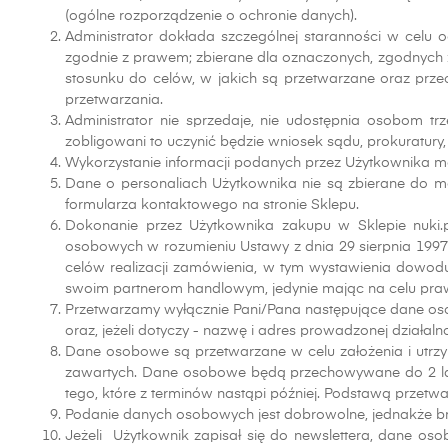
(ogólne rozporządzenie o ochronie danych).
Administrator dokłada szczególnej staranności w celu 
zgodnie z prawem; zbierane dla oznaczonych, zgodnych
stosunku do celów, w jakich są przetwarzane oraz przech
przetwarzania.
Administrator nie sprzedaje, nie udostępnia osobom 
zobligowani to uczynić będzie wniosek sądu, prokuratury,
Wykorzystanie informacji podanych przez Użytkownika m
Dane o personaliach Użytkownika nie są zbierane do mo
formularza kontaktowego na stronie Sklepu.
Dokonanie przez Użytkownika zakupu w Sklepie nuki.
osobowych w rozumieniu Ustawy z dnia 29 sierpnia 1997 r.
celów realizacji zamówienia, w tym wystawienia dowod
swoim partnerom handlowym, jedynie mając na celu praw
Przetwarzamy wyłącznie Pani/Pana następujące dane osob
oraz, jeżeli dotyczy - nazwę i adres prowadzonej działal
Dane osobowe są przetwarzane w celu założenia i utrzy
zawartych. Dane osobowe będą przechowywane do 2 lat 
tego, które z terminów nastąpi później. Podstawą prze
Podanie danych osobowych jest dobrowolne, jednakże br
Jeżeli Użytkownik zapisał się do newslettera, dane oso