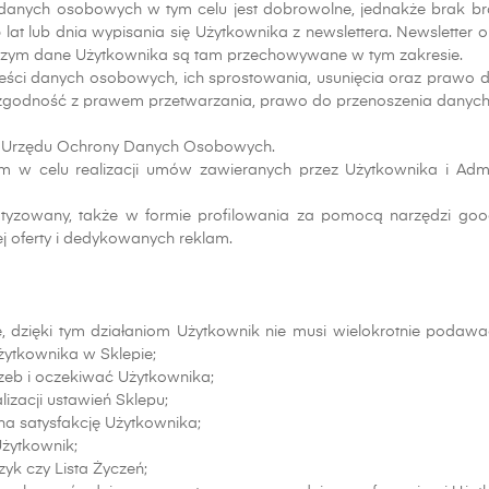
 danych osobowych w tym celu jest dobrowolne, jednakże brak b
t lub dnia wypisania się Użytkownika z newslettera. Newsletter 
 z czym dane Użytkownika są tam przechowywane w tym zakresie.
eści danych osobowych, ich sprostowania, usunięcia oraz prawo d
godność z prawem przetwarzania, prawo do przenoszenia danych 
sa Urzędu Ochrony Danych Osobowych.
celu realizacji umów zawieranych przez Użytkownika i Adminis
wany, także w formie profilowania za pomocą narzędzi google 
j oferty i dedykowanych reklam.
ie, dzięki tym działaniom Użytkownik nie musi wielokrotnie podawa
żytkownika w Sklepie;
zeb i oczekiwać Użytkownika;
lizacji ustawień Sklepu;
na satysfakcję Użytkownika;
Użytkownik;
zyk czy Lista Życzeń;