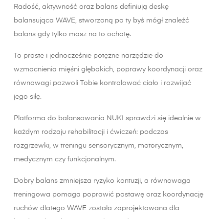
Radość, aktywność oraz balans definiują deskę
balansująca WAVE, stworzoną po ty byś mógł znaleźć
balans gdy tylko masz na to ochotę.
To proste i jednocześnie potężne narzędzie do
wzmocnienia mięśni głębokich, poprawy koordynacji oraz
równowagi pozwoli Tobie kontrolować ciało i rozwijać
jego siłę.
Platforma do balansowania NUKI sprawdzi się idealnie w
każdym rodzaju rehabilitacji i ćwiczeń: podczas
rozgrzewki, w treningu sensorycznym, motorycznym,
medycznym czy funkcjonalnym.
Dobry balans zmniejsza ryzyko kontuzji, a równowaga
treningowa pomaga poprawić postawę oraz koordynację
ruchów dlatego WAVE została zaprojektowana dla