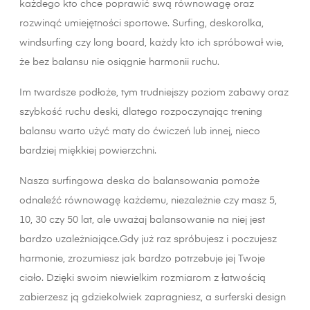
każdego kto chce poprawić swą równowagę oraz
rozwinąć umiejętności sportowe. Surfing, deskorolka,
windsurfing czy long board, każdy kto ich spróbował wie,
że bez balansu nie osiągnie harmonii ruchu.
Im twardsze podłoże, tym trudniejszy poziom zabawy oraz
szybkość ruchu deski, dlatego rozpoczynając trening
balansu warto użyć maty do ćwiczeń lub innej, nieco
bardziej miękkiej powierzchni.
Nasza surfingowa deska do balansowania pomoże
odnaleźć równowagę każdemu, niezależnie czy masz 5,
10, 30 czy 50 lat, ale uważaj balansowanie na niej jest
bardzo uzależniające.Gdy już raz spróbujesz i poczujesz
harmonie, zrozumiesz jak bardzo potrzebuje jej Twoje
ciało. Dzięki swoim niewielkim rozmiarom z łatwością
zabierzesz ją gdziekolwiek zapragniesz, a surferski design