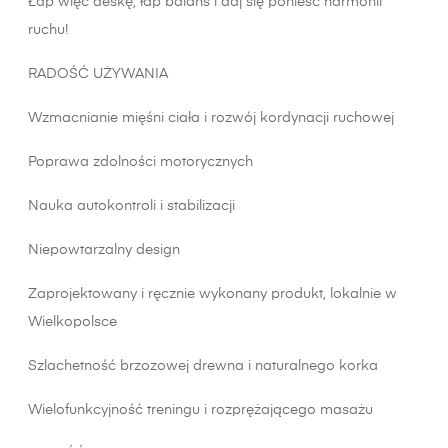
Łap więc deskę, łap balans i daj się ponieść harmonii
ruchu!
RADOŚĆ UŻYWANIA
Wzmacnianie mięśni ciała i rozwój kordynacji ruchowej
Poprawa zdolności motorycznych
Nauka autokontroli i stabilizacji
Niepowtarzalny design
Zaprojektowany i ręcznie wykonany produkt, lokalnie w
Wielkopolsce
Szlachetność brzozowej drewna i naturalnego korka
Wielofunkcyjność treningu i rozprężającego masażu