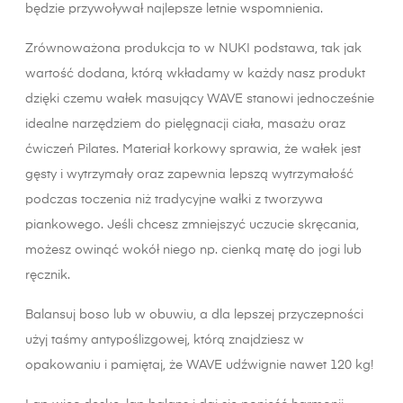
będzie przywoływał najlepsze letnie wspomnienia.
Zrównoważona produkcja to w NUKI podstawa, tak jak
wartość dodana, którą wkładamy w każdy nasz produkt
dzięki czemu wałek masujący WAVE stanowi jednocześnie
idealne narzędziem do pielęgnacji ciała, masażu oraz
ćwiczeń Pilates. Materiał korkowy sprawia, że ​​wałek jest
gęsty i wytrzymały oraz zapewnia lepszą wytrzymałość
podczas toczenia niż tradycyjne wałki z tworzywa
piankowego. Jeśli chcesz zmniejszyć uczucie skręcania,
możesz owinąć wokół niego np. cienką matę do jogi lub
ręcznik.
Balansuj boso lub w obuwiu, a dla lepszej przyczepności
użyj taśmy antypoślizgowej, którą znajdziesz w
opakowaniu i pamiętaj, że WAVE udźwignie nawet 120 kg!