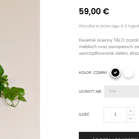
59,00 €
Wysyłka w przeciągu 4-5 tygod
Kwietnik ścienny TALO zosta
meblach oraz parapetach zab
uporządkowanie zieleni, eksp
KOLOR : CZARNY
UCHWYT: NIE
ILOŚĆ