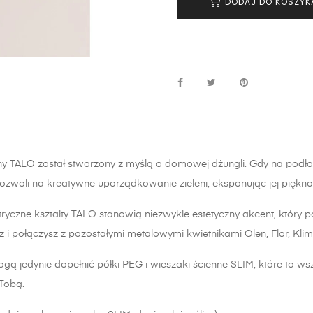
DODAJ DO KOSZYK
nny TALO został stworzony z myślą o domowej dżungli. Gdy na podł
pozwoli na kreatywne uporządkowanie zieleni, eksponując jej piękn
yczne kształty TALO stanowią niezwykle estetyczny akcent, który poz
z i połączysz z pozostałymi metalowymi kwietnikami Olen, Flor, Klim
ą jedynie dopełnić półki PEG i wieszaki ścienne SLIM, które to ws
z Tobą.