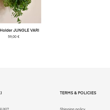
 Holder JUNGLE VARI
Cena
59,00 €
I
TERMS & POLICIES
UKI?
Shipping policy