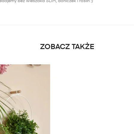
zedajemy bez wieszaka SLIM, doniczek i roślin ;)
ZOBACZ TAKŻE