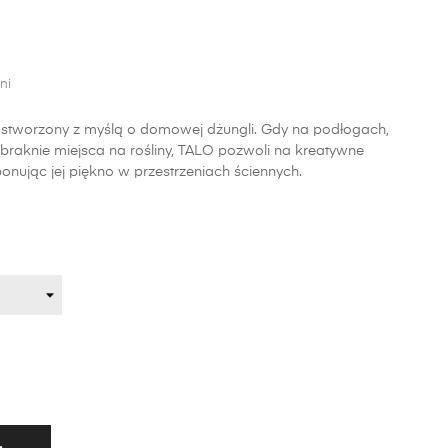
ni
ł stworzony z myślą o domowej dżungli. Gdy na podłogach,
raknie miejsca na rośliny, TALO pozwoli na kreatywne
onując jej piękno w przestrzeniach ściennych.