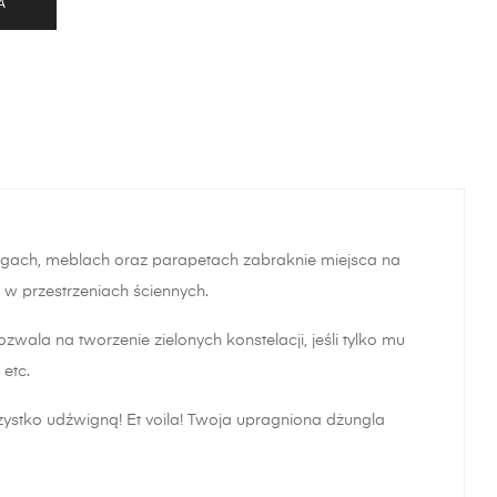
A
ogach, meblach oraz parapetach zabraknie miejsca na
o w przestrzeniach ściennych.
wala na tworzenie zielonych konstelacji, jeśli tylko mu
 etc.
zystko udźwigną! Et voila! Twoja upragniona dżungla