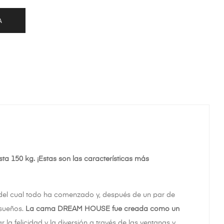
A
sta 150 kg. ¡Estas son las características más
r del cual todo ha comenzado y, después de un par de
 sueños.
La cama DREAM HOUSE fue creada como un
r la felicidad y la diversión a través de las ventanas y