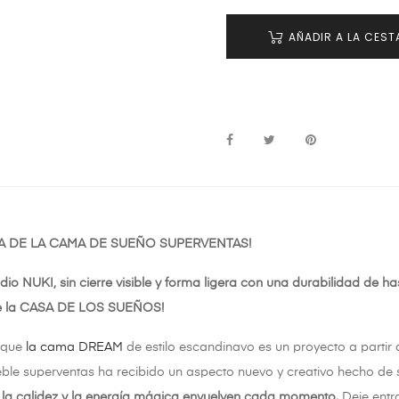
AÑADIR A LA CEST
A DE LA CAMA DE SUEÑO SUPERVENTAS!
dio NUKI, sin cierre visible y forma ligera con una durabilidad de ha
de la CASA DE LOS SUEÑOS!
 que
la cama DREAM
de estilo escandinavo es un proyecto a parti
ble superventas ha recibido un aspecto nuevo y creativo hecho de
la calidez y la energía mágica envuelven cada momento.
Deje entra