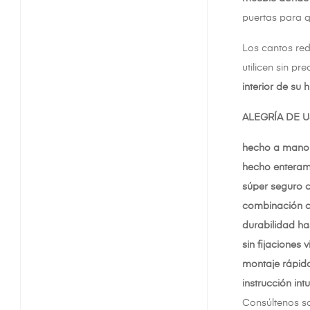
puertas para q
Los cantos red
utilicen sin p
interior de su hi
ALEGRÍA DE 
hecho a mano 
hecho enteram
súper seguro c
combinación cr
durabilidad ha
sin fijaciones v
montaje rápido
instrucción intu
Consúltenos s