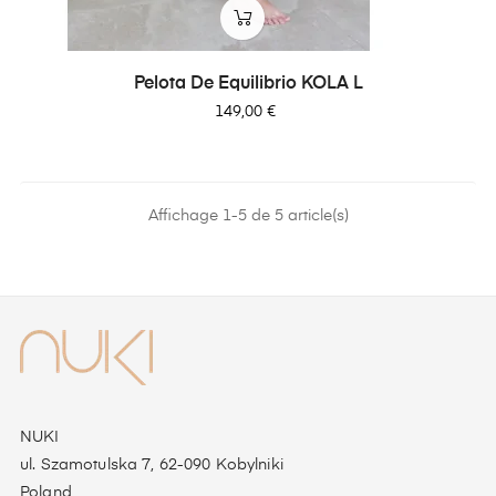
Pelota De Equilibrio KOLA L
Precio
149,00 €
Affichage 1-5 de 5 article(s)
NUKI
ul. Szamotulska 7, 62-090 Kobylniki
Poland