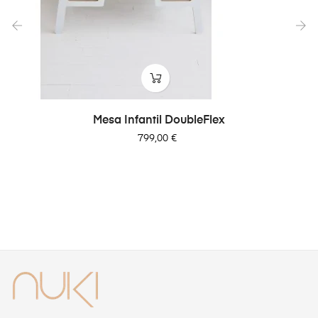
‹
›
Mesa Infantil DoubleFlex
Precio
799,00 €