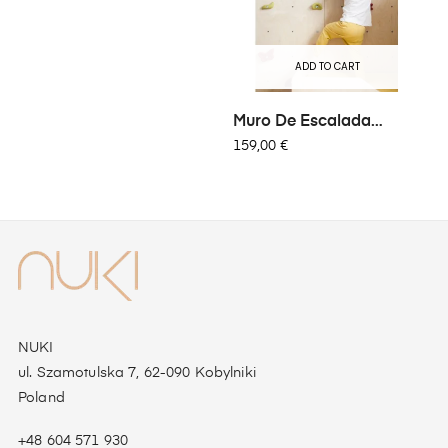
ADD TO CART
Muro De Escalada
Ecológico...
159,00 €
NUKI
ul. Szamotulska 7, 62-090 Kobylniki
Poland
+48 604 571 930