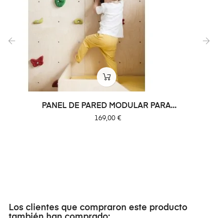
‹
›
PANEL DE PARED MODULAR PARA...
Precio
169,00 €
Los clientes que compraron este producto
también han comprado: