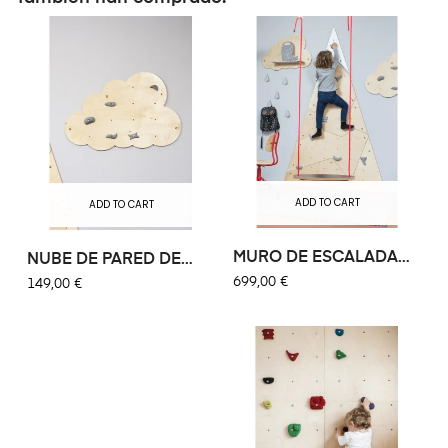
ADD TO CART
ADD TO CART
MURO ​​DE ESCALADA
NUBE DE PARED DE
MONTAÑA...
ESCALADA
699,00 €
149,00 €