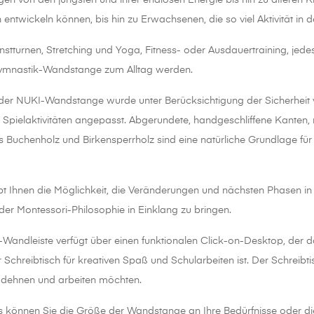
en von den jüngsten und ihrer endlosen Energie bis hin zu älteren Ki
 entwickeln können, bis hin zu Erwachsenen, die so viel Aktivität in 
unstturnen, Stretching und Yoga, Fitness- oder Ausdauertraining, je
mnastik-Wandstange zum Alltag werden.
ät der NUKI-Wandstange wurde unter Berücksichtigung der Sicherheit 
nd Spielaktivitäten angepasst. Abgerundete, handgeschliffene Kanten, 
 Buchenholz und Birkensperrholz sind eine natürliche Grundlage fü
 Ihnen die Möglichkeit, die Veränderungen und nächsten Phasen in 
 der Montessori-Philosophie in Einklang zu bringen.
Wandleiste verfügt über einen funktionalen Click-on-Desktop, der 
 Schreibtisch für kreativen Spaß und Schularbeiten ist. Der Schreibt
 dehnen und arbeiten möchten.
s können Sie die Größe der Wandstange an Ihre Bedürfnisse oder 