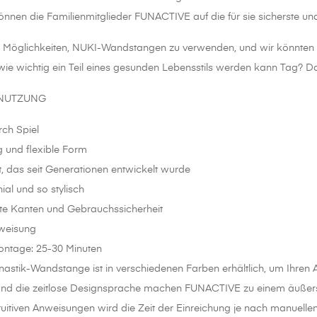
nnen die Familienmitglieder FUNACTIVE auf die für sie sicherste u
le Möglichkeiten, NUKI-Wandstangen zu verwenden, und wir könnten s
wie wichtig ein Teil eines gesunden Lebensstils werden kann Tag? D
 NUTZUNG
ch Spiel
und flexible Form
das seit Generationen entwickelt wurde
l und so stylisch
Kanten und Gebrauchssicherheit
weisung
tage: 25-30 Minuten
stik-Wandstange ist in verschiedenen Farben erhältlich, um Ihren A
nd die zeitlose Designsprache machen FUNACTIVE zu einem äußerst
ntuitiven Anweisungen wird die Zeit der Einreichung je nach manuelle