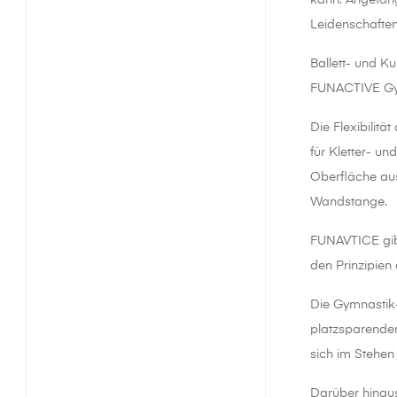
kann. Angefang
Leidenschaften
Ballett- und K
FUNACTIVE Gy
Die Flexibilit
für Kletter- u
Oberfläche aus
Wandstange.
FUNAVTICE gibt
den Prinzipien
Die Gymnastik-
platzsparender
sich im Stehen
Darüber hinau