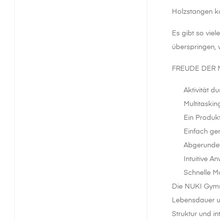
Holzstangen kö
Es gibt so vie
überspringen, 
FREUDE DER
Aktivität dur
Multitasking 
Ein Produkt, 
Einfach genia
Abgerundete 
Intuitive An
Schnelle Mon
Die NUKI Gymna
Lebensdauer u
Struktur und i