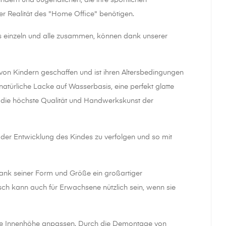
ndern und Jugendlichen, die ihre sportlichen
der Realität des "Home Office" benötigen.
des einzeln und alle zusammen, können dank unserer
von Kindern geschaffen und ist ihren Altersbedingungen
natürliche Lacke auf Wasserbasis, eine perfekt glatte
r die höchste Qualität und Handwerkskunst der
der Entwicklung des Kindes zu verfolgen und so mit
dank seiner Form und Größe ein großartiger
isch kann auch für Erwachsene nützlich sein, wenn sie
die Innenhöhe anpassen. Durch die Demontage von