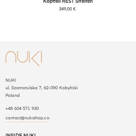
Kopfteil REST Streifen
Preis
349,00 €
NUKI
ul. Szamotulska 7, 62-090 Kobylniki
Poland
+48 604 571 930
contact@nukishop.co