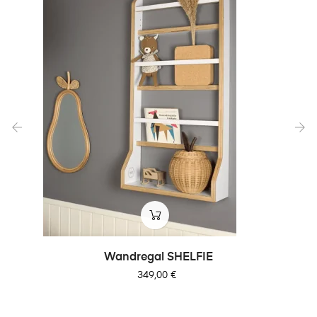
‹
›
Wandregal SHELFIE
Preis
349,00 €